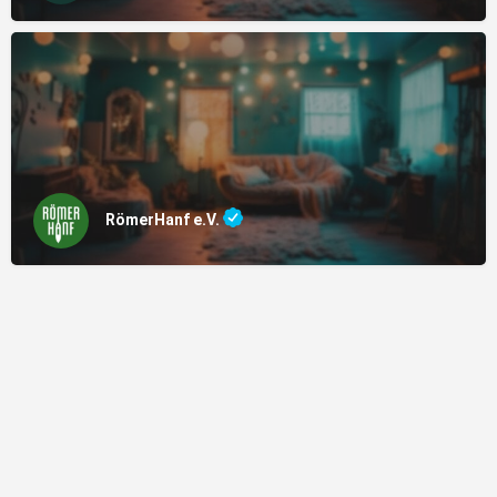
RömerHanf e.V.