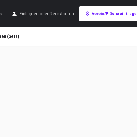
s
Einloggen
oder
Registrieren
Verein/Fläche eintrage
en (beta)
Bei Map-Bewegung suchen