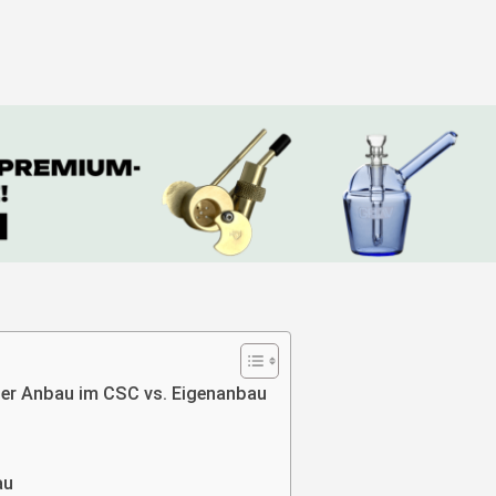
er Anbau im CSC vs. Eigenanbau
au