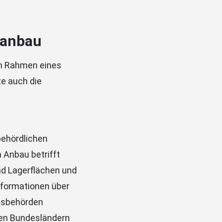
nanbau
im Rahmen eines
te auch die
behördlichen
 Anbau betrifft
nd Lagerflächen und
nformationen über
desbehörden
den Bundesländern