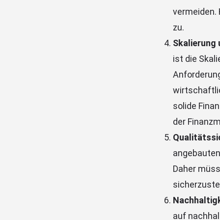
vermeiden. 
zu.
Skalierung 
ist die Ska
Anforderung
wirtschaftli
solide Fina
der Finanzm
Qualitätssi
angebauten 
Daher müsse
sicherzuste
Nachhaltig
auf nachha