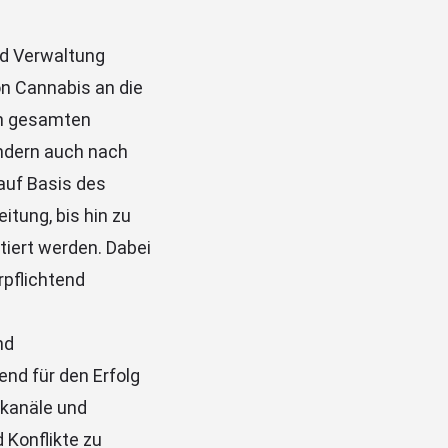
nd Verwaltung
n Cannabis an die
en gesamten
ndern auch nach
auf Basis des
itung, bis hin zu
iert werden. Dabei
rpflichtend
nd
nd für den Erfolg
kanäle und
 Konflikte zu