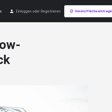
s
Einloggen
oder
Registrieren
Verein/Fläche eintrage
row-
ck