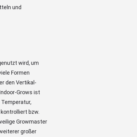
tteln und
enutzt wird, um
viele Formen
 den Vertikal-
 Indoor-Grows ist
e Temperatur,
ontrolliert bzw.
eweilige Growmaster
weiterer großer