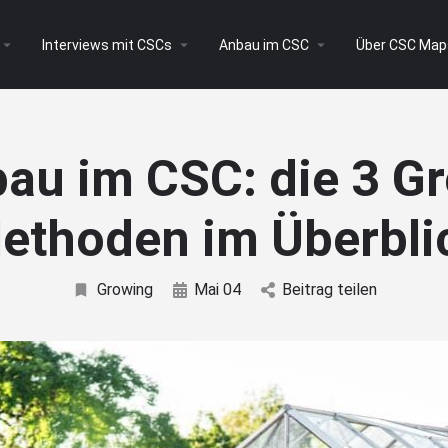
Interviews mit CSCs
Anbau im CSC
Über CSC Map
au im CSC: die 3 G
ethoden im Überbli
Growing
Mai 04
Beitrag teilen