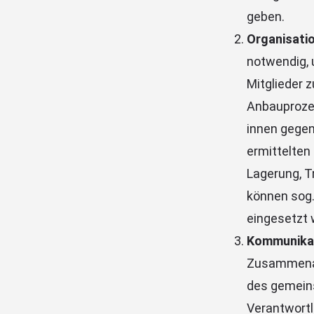
geben.
Organisati
notwendig, 
Mitglieder 
Anbauprozes
innen gegen
ermittelten 
Lagerung, T
können sog.
eingesetzt
Kommunikat
Zusammenarb
des gemein
Verantwortl