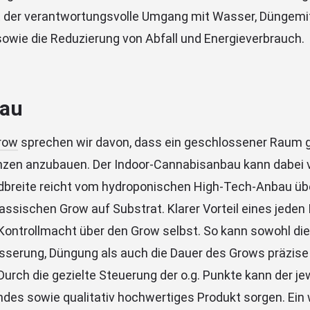
 der verantwortungsvolle Umgang mit Wasser, Düngemi
sowie die Reduzierung von Abfall und Energieverbrauch.
bau
row
sprechen wir davon, dass ein geschlossener Raum g
nzen anzubauen. Der Indoor-Cannabisanbau kann dabei 
breite reicht vom hydroponischen High-Tech-Anbau über
assischen Grow auf Substrat. Klarer Vorteil eines jeden
 Kontrollmacht über den Grow selbst. So kann sowohl di
serung, Düngung als auch die Dauer des Grows präzise k
Durch die gezielte Steuerung der o.g. Punkte kann der j
endes sowie qualitativ hochwertiges Produkt sorgen. Ein 