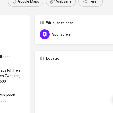
Google Maps
Webseite
Teilen
Wir suchen noch!
Sponsoren
licher
Location
hadstofffreien
hen Zwecken,
 500
ten, jeden
 neue