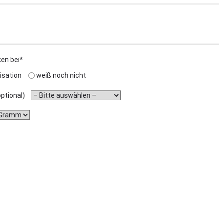
ken bei*
isation
weiß noch nicht
(optional)