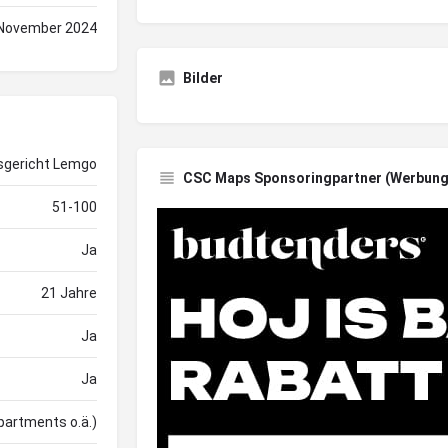
 November 2024
Bilder
sgericht Lemgo
CSC Maps Sponsoringpartner (Werbung
51-100
Ja
21 Jahre
Ja
Ja
partments o.ä.)