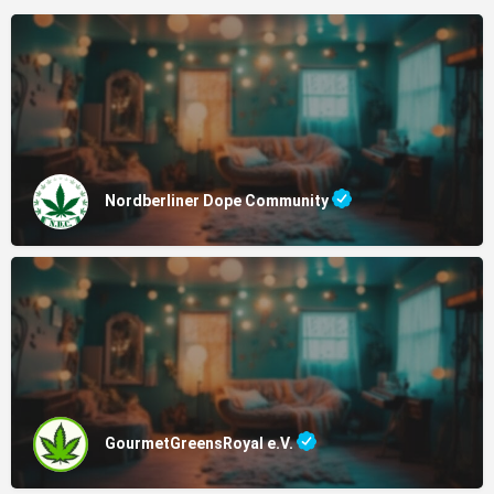
Nordberliner Dope Community
GourmetGreensRoyal e.V.