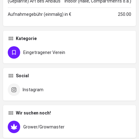
(Geplante) Art des Anbaus
Indoor (Halle, Compartments o.ä.)
Aufnahmegebühr (einmalig) in €
250.00
Kategorie
Eingetragener Verein
Social
Instagram
Wir suchen noch!
Grower/Growmaster