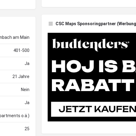
CSC Maps Sponsoringpartner (Werbung
enbach am Main
401-500
Ja
21 Jahre
Nein
Ja
partments o.ä.)
25