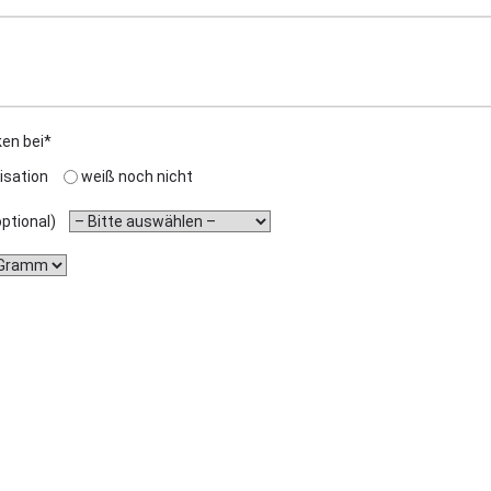
ken bei*
isation
weiß noch nicht
(optional)