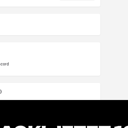
scord
)