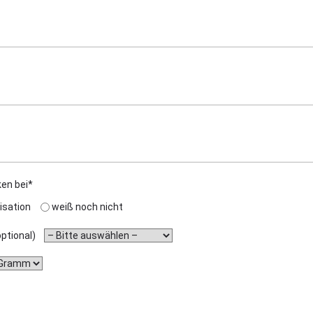
ken bei*
isation
weiß noch nicht
(optional)