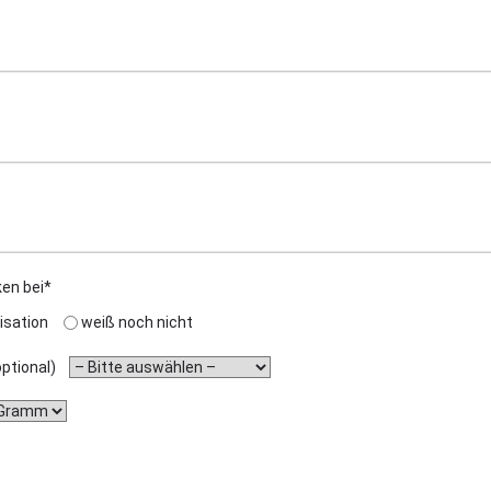
ken bei*
isation
weiß noch nicht
(optional)