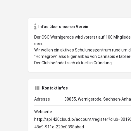
Infos über unseren Verein
Der CSC Wernigerode wird vorerst auf 100 Mitgliede
sein.
Wir wollen ein aktives Schulungszentrum rund um
"Homegrow" also Eigenanbau von Cannabis etablier
Der Club befindet sich aktuell in Gründung
Kontaktinfos
Adresse
38855, Wernigerode, Sachsen-Anhal
Webseite
http://api.420cloud.io/account/register?club=301
48a9-911e-229c0398abed