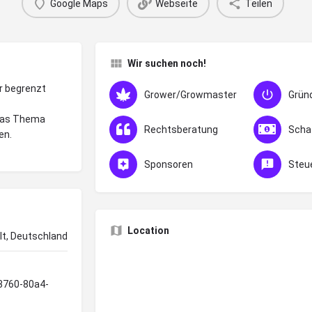
Google Maps
Webseite
Teilen
Wir suchen noch!
r begrenzt
Grower/Growmaster
Grün
 das Thema
Rechtsberatung
Scha
en.
Sponsoren
Steu
Location
t, Deutschland
93760-80a4-