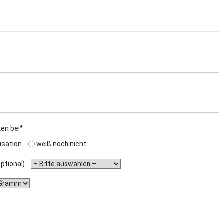
ken bei*
isation
weiß noch nicht
(optional)