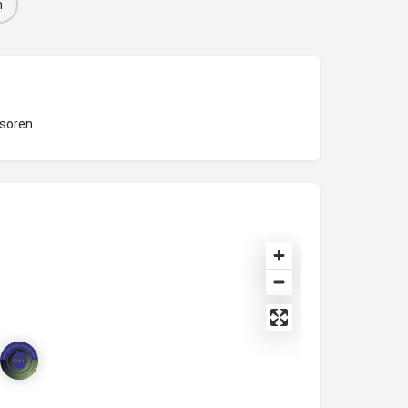
n
soren