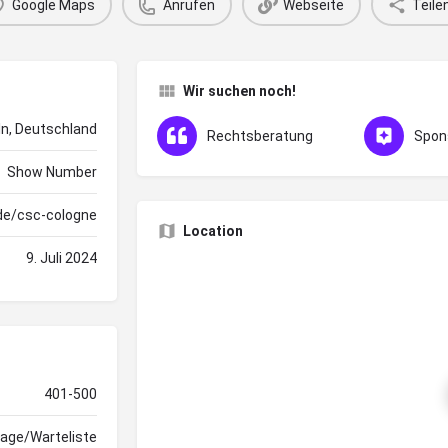
Google Maps
Anrufen
Webseite
Teile
Wir suchen noch!
ln, Deutschland
Rechtsberatung
Spon
Show Number
de/csc-cologne
Location
9. Juli 2024
401-500
rage/Warteliste