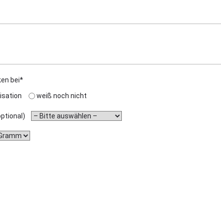
ken bei*
isation
weiß noch nicht
(optional)